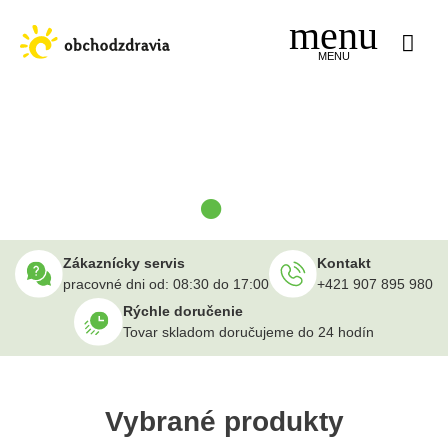
Jump
to
navigation
MENU
Back
to
top
•
•
•
•
Zákaznícky servis
Kontakt
pracovné dni od:
08:30 do 17:00
+421 907 895 980
Rýchle doručenie
Tovar skladom doručujeme do 24 hodín
Vybrané produkty