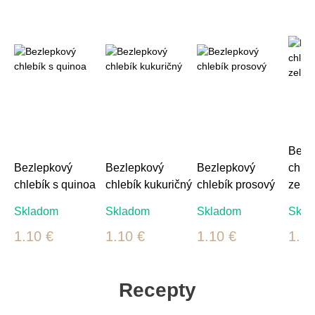
Bezl
Bezlepkový
Bezlepkový
Bezlepkový
chleb
chlebík s quinoa
chlebík kukuričný
chlebík prosový
zele
Skladom
Skladom
Skladom
Skla
1.10 €
1.10 €
1.10 €
1.10
Recepty